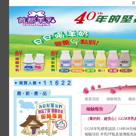
首
最新消息
檢驗報告
繳款
檢驗報告
［看的到．超安心］GGM羊乳標
GGM羊乳標章認證-114年04月
檢驗項目:羊乳PP瓶及玻璃瓶包