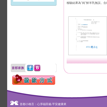
檢驗結果為"純"鮮羊乳無誤。合格
首都小格言：心淨福田栽‧平安健康來