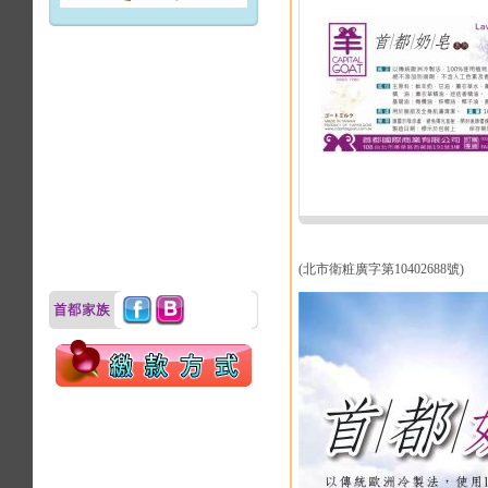
(北市衛粧廣字第10402688號)