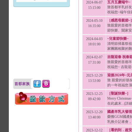
五月五慶端午~
2024-06-07
致首都羊乳好友
15:15:00
祝福您~端午佳節
［感恩母親節~
2024-05-10
致親愛的首都羊
16:35:00
節快樂、闔家安康
~兒童節快樂~
2024-04-03
清明節掃墓祭祖
18:01:00
家團圓相聚的難得
吉龍迎春 祝春
2024-02-07
致親愛的首都羊
17:31:00
祝福您~ 吉龍迎春
迎接2024年~
2023-12-29
致 親愛的好朋友
13:53:00
的一年祝福您 闔.
［聖誕快樂~］
2023-12-25
Merry Chr
09:42:00
在此歲末...(詳
國產羊乳大發現
2023-12-20
榮獲GGM國產
13:40:00
乳推介記者會，於1
［看的到．超安
2023-12-12