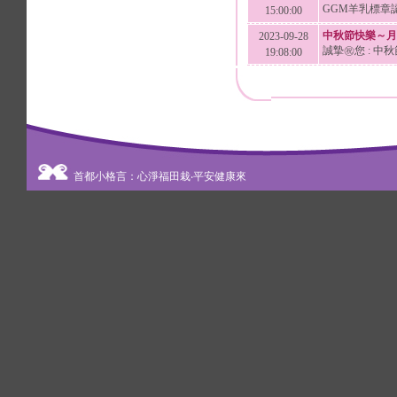
GGM羊乳標章認
15:00:00
中秋節快樂～月
2023-09-28
誠摯㊗️您 :
19:08:00
首都小格言：心淨福田栽‧平安健康來