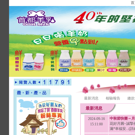
首
最新消息
檢驗報告
繳款
最新消息
中秋節快樂～月
2024-09-16
花好月圓~誠摯祝
15:11:00
滿*幸福安...(