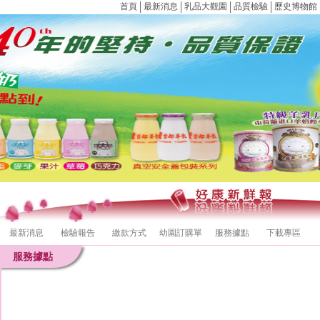
首頁
│
最新消息
│
乳品大觀園
│
品質檢驗
│
歷史博物館
最新消息
檢驗報告
繳款方式
幼園訂購單
服務據點
下載專區
服務據點