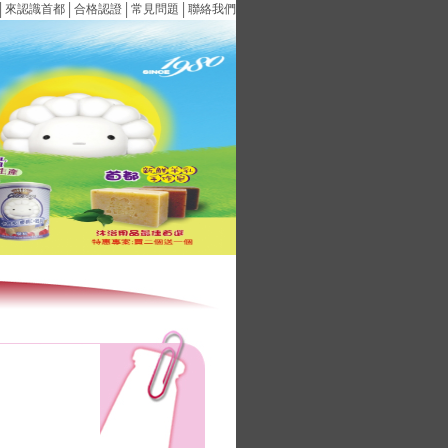
│
來認識首都
│
合格認證
│
常見問題
│
聯絡我們