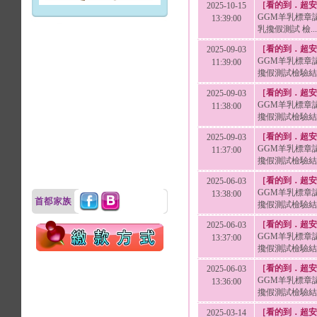
［看的到．超安心
2025-10-15
GGM羊乳標章認
13:39:00
乳攙假測試 檢..
［看的到．超安心
2025-09-03
GGM羊乳標章認
11:39:00
攙假測試檢驗結果
［看的到．超安心
2025-09-03
GGM羊乳標章認
11:38:00
攙假測試檢驗結果
［看的到．超安心
2025-09-03
GGM羊乳標章認
11:37:00
攙假測試檢驗結果
［看的到．超安心
2025-06-03
GGM羊乳標章認
13:38:00
攙假測試檢驗結果
［看的到．超安心
2025-06-03
GGM羊乳標章認
13:37:00
攙假測試檢驗結果
［看的到．超安心
2025-06-03
GGM羊乳標章認
13:36:00
攙假測試檢驗結果
［看的到．超安心
2025-03-14